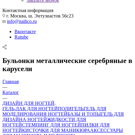
Заказать звонок
Контактная информация
г. Москва, ш. Энтузиастов 56с23
info@nailico.ru
Вконтакте
Rutube
Бульонки металлические серебряные в
карусели
Главная
—
Каталог
—
ДИЗАЙН ДЛЯ НОГТЕЙ
ГЕЛЬ-ЛАК ДЛЯ НОГТЕЙ
ПОЛИГЕЛЬ
ГЕЛЬ ДЛЯ
МОДЕЛИРОВАНИЯ НОГТЕЙ
БАЗЫ И ТОПЫ
ГЕЛЬ ДЛЯ
ДИЗАЙНА НОГТЕЙ
ЖИДКОСТИ ДЛЯ
НОГТЕЙ
СТЕМПИНГ ДЛЯ НОГТЕЙ
ПИЛКИ ДЛЯ
НОГТЕЙ
КИСТОЧКИ ДЛЯ МАНИКЮРА
АКСЕССУАРЫ