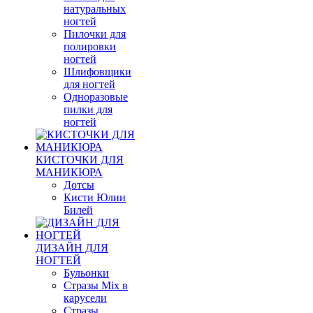
натуральных
ногтей
Пилочки для
полировки
ногтей
Шлифовщики
для ногтей
Одноразовые
пилки для
ногтей
КИСТОЧКИ ДЛЯ
МАНИКЮРА
Дотсы
Кисти Юлии
Билей
ДИЗАЙН ДЛЯ
НОГТЕЙ
Бульонки
Стразы Mix в
карусели
Стразы