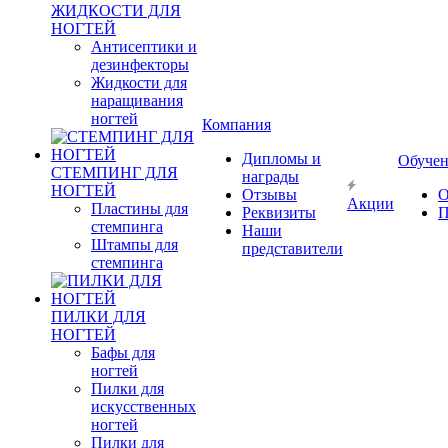
ЖИДКОСТИ ДЛЯ
НОГТЕЙ
Антисептики и
дезинфекторы
Жидкости для
наращивания
ногтей
Компания
Дипломы и
Обуче
СТЕМПИНГ ДЛЯ
награды
НОГТЕЙ
Отзывы
О
Акции
Пластины для
Реквизиты
П
стемпинга
Наши
Штампы для
представители
стемпинга
ПИЛКИ ДЛЯ
НОГТЕЙ
Бафы для
ногтей
Пилки для
искусственных
ногтей
Пилки для