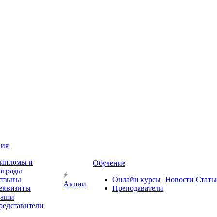
ния
ипломы и
Обучение
аграды
тзывы
Онлайн курсы
Новости
Стать
Акции
еквизиты
Преподаватели
аши
редставители