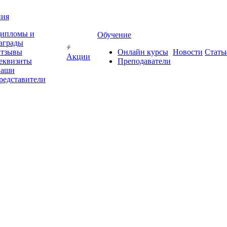
ния
ипломы и
Обучение
аграды
тзывы
Онлайн курсы
Новости
Стать
Акции
еквизиты
Преподаватели
аши
редставители