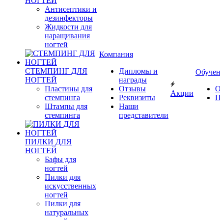
НОГТЕЙ
Антисептики и
дезинфекторы
Жидкости для
наращивания
ногтей
Компания
СТЕМПИНГ ДЛЯ
Дипломы и
Обуче
НОГТЕЙ
награды
Пластины для
Отзывы
О
Акции
стемпинга
Реквизиты
П
Штампы для
Наши
стемпинга
представители
ПИЛКИ ДЛЯ
НОГТЕЙ
Бафы для
ногтей
Пилки для
искусственных
ногтей
Пилки для
натуральных