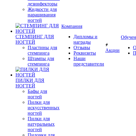
дезинфекторы
Жидкости для
наращивания
ногтей
Компания
СТЕМПИНГ ДЛЯ
Дипломы и
Обуче
НОГТЕЙ
награды
Пластины для
Отзывы
О
Акции
стемпинга
Реквизиты
П
Штампы для
Наши
стемпинга
представители
ПИЛКИ ДЛЯ
НОГТЕЙ
Бафы для
ногтей
Пилки для
искусственных
ногтей
Пилки для
натуральных
ногтей
Пилочки для