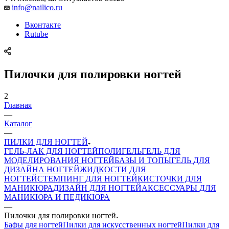
info@nailico.ru
Вконтакте
Rutube
Пилочки для полировки ногтей
2
Главная
—
Каталог
—
ПИЛКИ ДЛЯ НОГТЕЙ
ГЕЛЬ-ЛАК ДЛЯ НОГТЕЙ
ПОЛИГЕЛЬ
ГЕЛЬ ДЛЯ
МОДЕЛИРОВАНИЯ НОГТЕЙ
БАЗЫ И ТОПЫ
ГЕЛЬ ДЛЯ
ДИЗАЙНА НОГТЕЙ
ЖИДКОСТИ ДЛЯ
НОГТЕЙ
СТЕМПИНГ ДЛЯ НОГТЕЙ
КИСТОЧКИ ДЛЯ
МАНИКЮРА
ДИЗАЙН ДЛЯ НОГТЕЙ
АКСЕССУАРЫ ДЛЯ
МАНИКЮРА И ПЕДИКЮРА
—
Пилочки для полировки ногтей
Бафы для ногтей
Пилки для искусственных ногтей
Пилки для